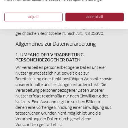
verstößt.
Die Aufsichtsbehörde, bei der die Beschwerde
eingereicht wurde, unterrichtet den
adjust
accept all
Beschwerdeführer über den Stand und die Ergebnisse
der Beschwerde einschließlich der Möglichkeit eines
gerichtlichen Rechtsbehelfs nach Art. 78 DSGVO.
Allgemeines zur Datenverarbeitung
1. UMFANG DER VERARBEITUNG
PERSONENBEZOGENER DATEN
Wir verarbeiten personenbezogene Daten unserer
Nutzer grundsätzlich nur, soweit dies zur
Bereitstellung einer funktionsfähigen Webseite sowie
unserer Inhalte und Leistungen erforderlich ist. Die
Verarbeitung personenbezogener Daten unserer
Nutzer erfolgt regelmäßig nur nach Einwilligung des
Nutzers. Eine Ausnahme gilt in solchen Fällen, in
denen eine vorherige Einholung einer Einwilligung aus
tatsächlichen Gründen nicht möglich ist und die
Verarbeitung der Daten durch gesetzliche
Vorschriften gestattet ist.