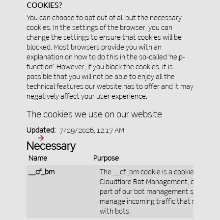
COOKIES?
You can choose to opt out of all but the necessary
cookies. In the settings of the browser, you can
change the settings to ensure that cookies will be
blocked. Most browsers provide you with an
explanation on how to do this in the so-called ‘help-
function’. However, if you block the cookies, it is
possible that you will not be able to enjoy all the
technical features our website has to offer and it may
negatively affect your user experience.
The cookies we use on our website
Updated:
7/29/2026, 12:17 AM
Necessary
Name
Purpose
__cf_bm
The __cf_bm cookie is a cookie necess
Cloudflare Bot Management, currently i
part of our bot management service, th
manage incoming traffic that matches 
with bots.