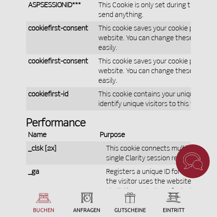
ASPSESSIONID***
This Cookie is only set during the visit. 
send anything.
cookiefirst-consent
This cookie saves your cookie preferenc
website. You can change these or wit
easily.
cookiefirst-consent
This cookie saves your cookie preferenc
website. You can change these or wit
easily.
cookiefirst-id
This cookie contains your unique ID so 
identify unique visitors to this website.
Performance
Name
Purpose
_clsk [2x]
This cookie connects multiple page v
single Clarity session recording.
_ga
Registers a unique ID for a website v
the visitor uses the website. The dat
statistics. Data transfer to third co
LLC. is certified under the Data Pri
indicating that your rights as a data
BUCHEN
ANFRAGEN
GUTSCHEINE
EINTRITT