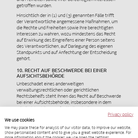
getroffen wurden.
Hinsichtlich der in (1) und (3) genannten Fälle trifft
der Verantwortliche angemessene Maßnahmen, um
die Rechte und Freiheiten sowie Ihre berechtigten
Interessen zu wahren, wozu mindestens das Recht
auf Erwirkung des Eingreifens einer Person seitens
des Verantwortlichen, auf Darlegung des eigenen
Standpunkts und auf Anfechtung der Entscheidung
gehört.
10. RECHT AUF BESCHWERDE BEI EINER
AUFSICHTSBEHÖRDE
Unbeschadet eines anderweitigen
verwaltungsrechtlichen oder gerichtlichen
Rechtsbehelfs steht Ihnen das Recht auf Beschwerde
bei einer Aufsichtsbehörde, insbesondere in dem
Mitgliedstaat ihres Aufenthaltsorts, ihres
Arbeitsplatzes oder des Orts des mutmaßlichen
Privacy policy
We use cookies
Verstoßes, zu, wenn Sie der Ansicht sind, dass die
Verarbeitung der Sie betreffenden
We may place these for analysis of our visitor data, to improve our website,
show personalised content and to give you a great website experience. For
personenbezogenen Daten gegen die DSGVO
more information about the cookies we use open the settings.