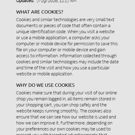
Updated:
7/29/2026, 12:17 AM
WHAT ARE COOKIES?
Cookies and similar technologies are very small text
documents or pieces of code that often contain a
unique identification code. When you visit a website
or use a mobile application, a computer asks your
computer or mobile device for permission to save this
file on your computer or mobile device and gain
access to information. Information collected through
cookies and similar technologies may include the date
and time of the visit and how you use a particular
website or mobile application.
WHY DO WE USE COOKIES
Cookies make sure that during your visit of our online
shop you remain logged in, all items remain stored in
your shopping cart, you can shop safely and the
website keeps running smoothly. The cookies also
ensure that we can see how our website is used and
how we can improve it. Furthermore, depending on
your preferences our own cookies may be used to
present you with targeted advertisements that